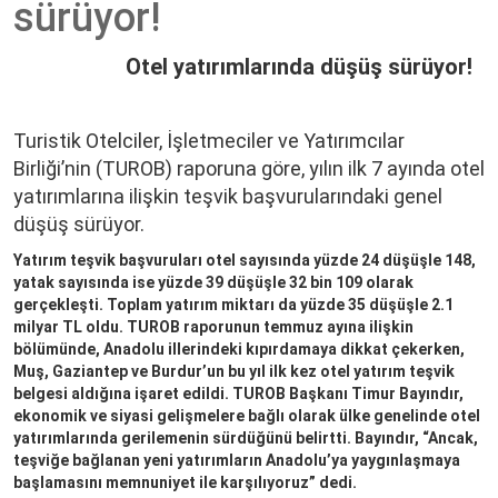
sürüyor!
Yorumlar
Mimarlar
Otel yatırımlarında düşüş sürüyor!
Turistik Otelciler, İşletmeciler ve Yatırımcılar
Birliği’nin (TUROB) raporuna göre, yılın ilk 7 ayında otel
yatırımlarına ilişkin teşvik başvurularındaki genel
düşüş sürüyor.
Yatırım teşvik başvuruları otel sayısında yüzde 24 düşüşle 148,
yatak sayısında ise yüzde 39 düşüşle 32 bin 109 olarak
gerçekleşti. Toplam yatırım miktarı da yüzde 35 düşüşle 2.1
milyar TL oldu. TUROB raporunun temmuz ayına ilişkin
bölümünde, Anadolu illerindeki kıpırdamaya dikkat çekerken,
Muş, Gaziantep ve Burdur’un bu yıl ilk kez otel yatırım teşvik
belgesi aldığına işaret edildi. TUROB Başkanı Timur Bayındır,
ekonomik ve siyasi gelişmelere bağlı olarak ülke genelinde otel
yatırımlarında gerilemenin sürdüğünü belirtti. Bayındır, “Ancak,
teşviğe bağlanan yeni yatırımların Anadolu’ya yaygınlaşmaya
başlamasını memnuniyet ile karşılıyoruz” dedi.