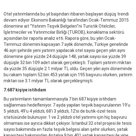
Otel yatırımlarında bu yıl başından itibaren başlayan düşüş trendi
devam ediyor. Ekonomi Bakanlığı tarafından Ocak-Temmuz 2015
dönemine ait “Yatırım Teşvik Belgeleri”ni Turistik Otelciler,
İşletmeciler ve Yatırımcılar Birliği (TUROB), konaklama sektörü
açısından bir raporla analiz etti. Rapora göre, bu yılın Ocak-
Temmuz dönemini kapsayan 7 aylık dönemde, Türkiye genelinde
46 ayrı şehirde yeni yatırım yapılacak otel sayısı geçen yılın aynı
dönemine göre yüzde 24 düşüşle 148, yatak sayısı ise yüzde 39
düşüşle 32 bin 109 adet olarak gerçekleşti. Toplam yatırım miktarı
da yüzde 35 düşüşle 2.1 milyar TL oldu. Geçen yılın aynı döneminde
bu rakam toplam 52 bin 453 yatak için 195 başvuru olurken, yatırım
miktarı ise 3.1 milyar TL olarak gerçekleşmişti.
7.687 kişiye istihdam
Bu yatırımların tamamlanmasıyla 7 bin 687 kişiye istihdam
sağlanması hedefleniyor. 7 ayda yapılan teşvik başvurularının 19’u
5 yıldızlı, 49’u 4 yıldızlı, 68’i 3 yıldızlı, 12’si de butik-özel tesis
statüsünde bulunuyor. 1 ve 2 yıldızlı otel yatırımı için hiç başvuru
olmaması ise ayrıca dikkat çekiyor. İstanbul 32 otel projesi ile tesis
sayısı bakımında en fazla teşvik belgesi alan şehir olurken, yatak
kapasitesi bakımından Antalya 9 bin 401 yatak kapasitesi ile yine